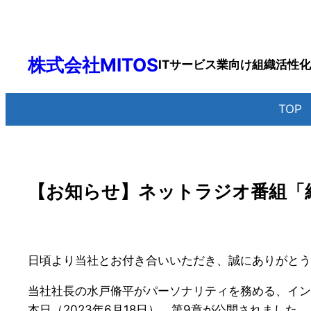
内
容
を
株式会社MITOS
ITサービス業向け組織活性
ス
キ
ッ
TO
プ
【お知らせ】ネットラジオ番組「
日頃より当社とお付き合いいただき、誠にありがとう
当社社長の水戸脩平がパーソナリティを務める、イン
本日（2023年6月18日）、第9章が公開されました。