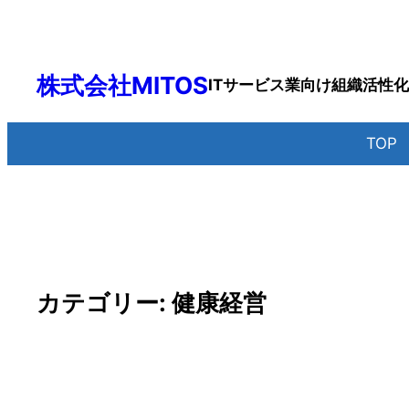
内
容
を
株式会社MITOS
ITサービス業向け組織活性
ス
キ
ッ
TO
プ
カテゴリー:
健康経営