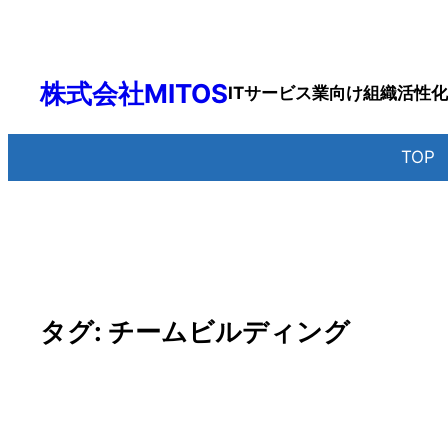
内
容
を
株式会社MITOS
ITサービス業向け組織活性
ス
キ
ッ
TO
プ
タグ:
チームビルディング