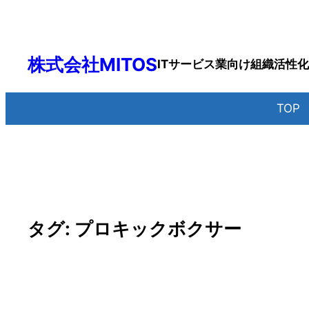
内
容
を
株式会社MITOS
ITサービス業向け組織活性
ス
キ
ッ
TO
プ
タグ:
プロキックボクサー