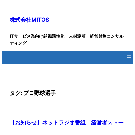
内
容
株式会社MITOS
を
ス
キ
ITサービス業向け組織活性化・人材定着・経営財務コンサル
ッ
ティング
プ
タグ:
プロ野球選手
【お知らせ】ネットラジオ番組「経営者ストー