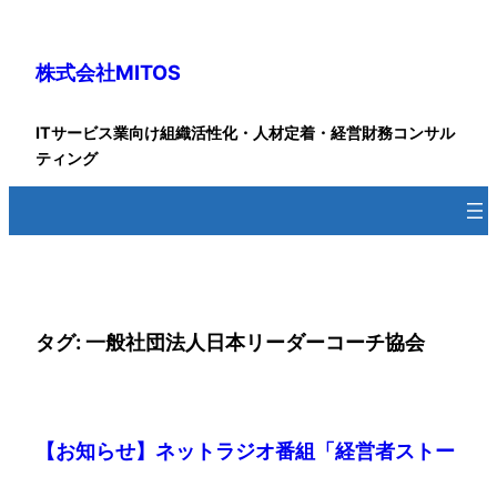
内
容
株式会社MITOS
を
ス
キ
ITサービス業向け組織活性化・人材定着・経営財務コンサル
ッ
ティング
プ
タグ:
一般社団法人日本リーダーコーチ協会
【お知らせ】ネットラジオ番組「経営者ストー