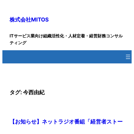
内
容
株式会社MITOS
を
ス
キ
ITサービス業向け組織活性化・人材定着・経営財務コンサル
ッ
ティング
プ
タグ:
今西由紀
【お知らせ】ネットラジオ番組「経営者ストー